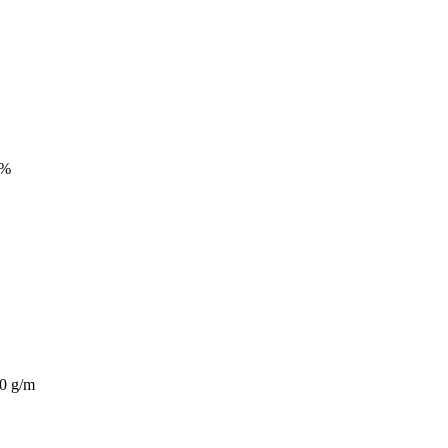
0%
0 g/m