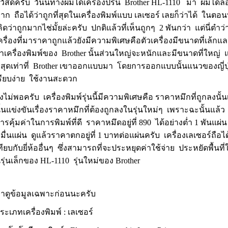
วัสดีครับ วันนี้ทางผมได้เครื่องปริ้น Brother HL-1110 มา ผมได้ล
าก ถือได้ว่าถูกที่สุดในเครื่องพิมพ์แบบ เลเซอร์ เลยก็ว่าได้ ในตอนท
ิดว่าถูกมากไช่มั้ยล่ะครับ ปกติแล้วที่เห็นถูกๆ 2 พันกว่า แต่นี่ตำ
ครื่องที่มาราคาถูกแล้วยังมีความพิเศษคือตัวเครื่องมีขนาดที่เ
่าเครื่องพิมพ์ของ Brother นั้นส่วนใหญ่จะหนักและมีขนาดที่ใหญ่ แต่นี
ี่สุดเท่าที่ Brother เขาออกแบบมา โดยการออกแบบนั้นแนวของญี่ปุ่
รียบง่าย ใช้งานสะดวก
ังไม่พอครับ เครื่องพิมพ์รุ่นนี้มีความพิเศษคือ ราคาหมึกที่ถูกลงนั
ั้นแข่งขันเรื่องราคาหมึกที่ต้องถูกลงในรุ่นใหม่ๆ เพราะฉะนั้นแล้
ารคุ้มค่าในการพิมพ์ที่ดี ราคาหมึดอยู่ที่ 890 ได้อย่างต่ำ 1 พันแ
มื่นแผ่น ดูแล้วราคาตกอยู่ที่ 1 บาทต่อแผ่นครับ เครื่องเลเซอร์ถือได้
ทียบกับยี่ห้ออื่นๆ ซึ่งสามารถที่จะประหยุดค่าใช้จ่าย ประหยัดพื้นที่
รุ่นเล็กของ HL-1110 รุ่นใหม่ของ Brother
าดูข้อมูลเฉพาะก่อนนะครับ
ระเภทเครื่องพิมพ์ : เลเซอร์