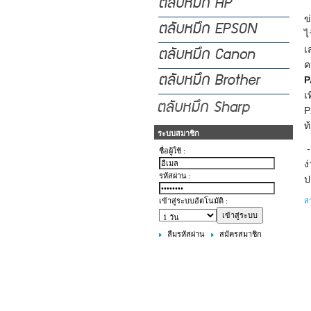
ข
ไ
เ
ค
P
เ
P
ท
ระบบสมาชิก
 - ทางเรา จึง พิจารณา แล้ว ว่า PANTUM P2500W เหมาะสำหรับ ปริ้นงาน ทำงานที่บ้าน เพราะ สะดวกติดตั้ง
ชื่อผู้ใช้ :
ง
รหัสผ่าน :
ป
เข้าสู่ระบบอัตโนมัติ :
สา
ลืมรหัสผ่าน
สมัครสมาชิก