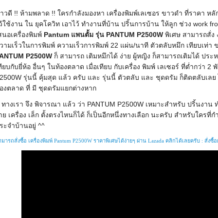
่าวดี !! ห้ามพลาด !! ใครกำลังมองหา เครื่องพิมพ์เลเซอร ขาวดำ ที่ราคา หลั
ว้ใช้งาน ใน ยุคโควิท เอาไว้ ทำงานที่บ้าน ปริ้นการบ้าน ให้ลูก ช่วง work
สนอเครื่องพิมพ์ 
Pantum แพนตั้ม รุ่น PANTUM P2500W
 พิเศษ สามารถสั่ง ง
วามเร็วในการพิมพ์ ความเร็วการพิมพ์ 22 แผ่น/นาที ตัวตลับหมึก เทียบเท่า ของ
ANTUM P2500W
 ก็ สามารถ เติมหมึกได้ ง่าย ผู้หญิง ก็สามารถเติมได้ ประหยั
ทียบกับยี่ห้อ อื่นๆ ในท้องตลาด เมื่อเทียบ กับเครื่อง พิมพ์ เลเซอร์ ที่ต่ำกว่า
2500W รุ่นนี้ คุ้มสุด แล้ว ครับ และ รุ่นนี้ ตัวตลับ และ ชุดดรัม ก็ติดตลับเลย ไ
้องตลาด ที่ มี ชุดดรัมแยกต่างหาก
่าย เครื่อง เล็ก ตั้งตรงไหนก็ได้ ก็เป็นอีกหนึ่งทางเลือก นะครับ สำหรับใครที่กำ
ระจำบ้านอยู่ ^^
มารถสั่งซื้อ เครื่องพิมพ์ Pantum P2500W ราคาพิเศษได้ง่ายๆ ผ่าน Lazada คลิกได้เลยครับ : สั่งซื้