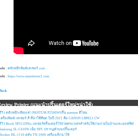
edit :
ตลับหมึกพิมพ์เลเซอร์.com
edit :
https://www.smarttoner1.com
 Back
eview Printer (แนะนำปริ้นเตอร์ใหม่ๆน่าใช้)
รีวิว ตลับหมึกเทียบเท่า PANTUM P2500Wปริ้น pantum ดีไหม
เครื่องพิมพ์ เลเซอร์ สี ที่น่าใช้ที่สุด ในปี 2021 คือ CANON LBP621 CW
รีวิว Ricoh SP311DNw เลเซอร์พริ้นเตอร์ไร้สายครบวงจรสำหรับใช้งานภายในบ้านและออฟฟิศ
Samsung SL-C410W เมื่อ NFC ปรากฏตัวบนปริ๊นเตอร์
Brother HL-1110 ตลับ TN-1000 เครื่องเล็กน่าใช้